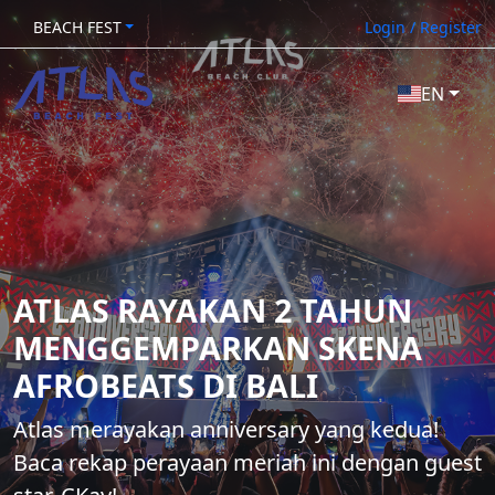
BEACH FEST
Login / Register
EN
ATLAS RAYAKAN 2 TAHUN
MENGGEMPARKAN SKENA
AFROBEATS DI BALI
Atlas merayakan anniversary yang kedua!
Baca rekap perayaan meriah ini dengan guest